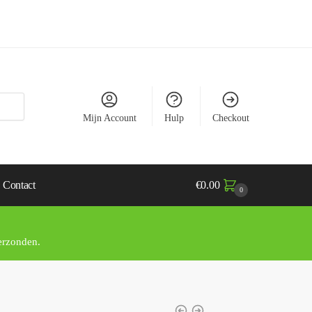
Mijn Account
Hulp
Checkout
Contact
€
0.00
0
rzonden.