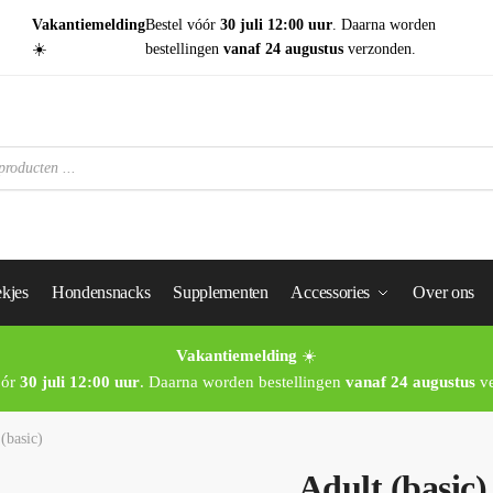
Vakantiemelding
Bestel vóór
30 juli 12:00 uur
. Daarna worden
☀️
bestellingen
vanaf 24 augustus
verzonden.
kjes
Hondensnacks
Supplementen
Accessories
Over ons
Vakantiemelding
☀️
óór
30 juli 12:00 uur
. Daarna worden bestellingen
vanaf 24 augustus
ve
(basic)
Adult (basic)