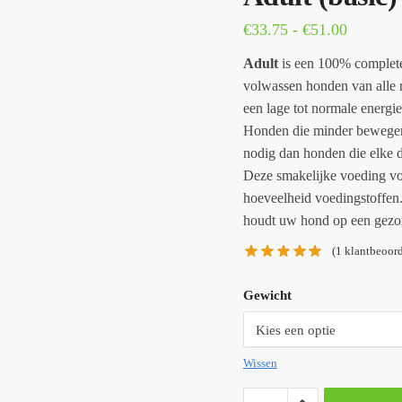
€
33.75
-
€
51.00
Adult
is een 100% complete
volwassen honden van alle 
een lage tot normale energie
Honden die minder bewegen
nodig dan honden die elke 
Deze smakelijke voeding vo
hoeveelheid voedingstoffen
houdt uw hond op een gezond
(
1
klantbeoord
Gewicht
Wissen