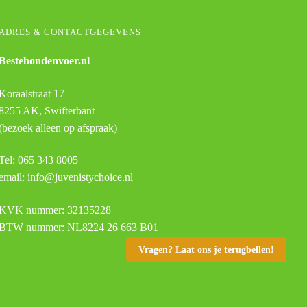
ADRES & CONTACTGEGEVENS
Bestehondenvoer.nl
Koraalstraat 17
8255 AK, Swifterbant
(bezoek alleen op afspraak)
Tel: 065 343 8005
email: info@juvenistychoice.nl
KVK nummer: 32135228
BTW nummer: NL8224 26 663 B01
Vragen? Laat ons je terugbellen!