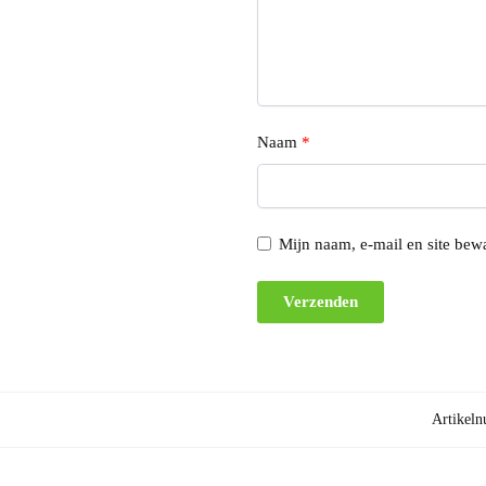
Naam
*
Mijn naam, e-mail en site bewa
Artikel