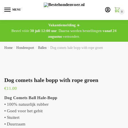
MENU
0
Vakantiemelding
☀️
Bestel vóór
30 juli 12:00 uur
. Daarna worden bestellingen
vanaf 24
augustus
verzonden.
Home
/
Hondensport
/
Ballen
/
Dog comets hale bopp with rope groen
Dog comets hale bopp with rope groen
€
11.00
Dog Comets Ball Hale-Bopp
• 100% natuurlijk rubber
• Goed voor het gebit
• Stuitert
• Duurzaam