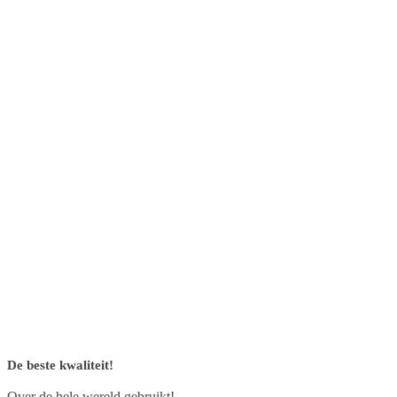
De beste kwaliteit!
Over de hele wereld gebruikt!