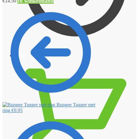
In winkelmand
€
14.50
€
0.00
Bungee Tugger met
ring
€
9.95