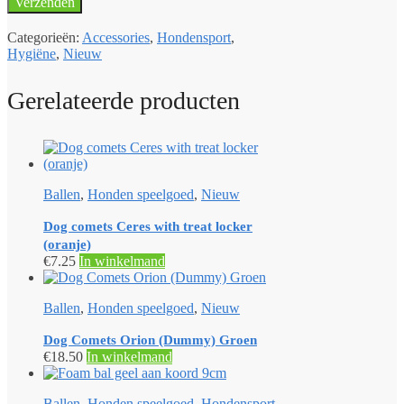
Categorieën:
Accessories
,
Hondensport
,
Hygiëne
,
Nieuw
Gerelateerde producten
Ballen
,
Honden speelgoed
,
Nieuw
Dog comets Ceres with treat locker
(oranje)
€
7.25
In winkelmand
Ballen
,
Honden speelgoed
,
Nieuw
Dog Comets Orion (Dummy) Groen
€
18.50
In winkelmand
Ballen
,
Honden speelgoed
,
Hondensport
,