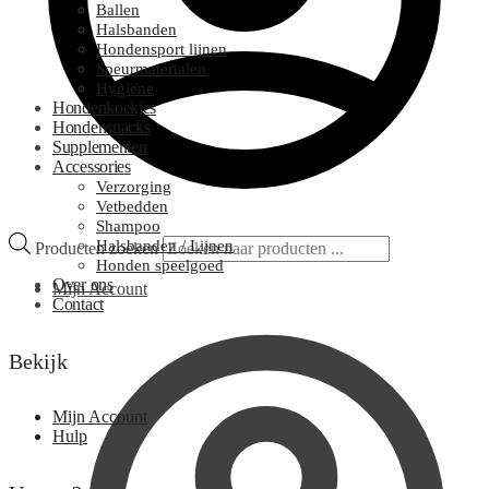
Ballen
Halsbanden
Hondensport lijnen
Speurmaterialen
Hygiëne
Hondenkoekjes
Hondensnacks
Supplementen
Accessories
Verzorging
Vetbedden
Shampoo
Halsbanden / Lijnen
Producten zoeken
Honden speelgoed
Over ons
Mijn Account
Contact
Bekijk
Mijn Account
Hulp