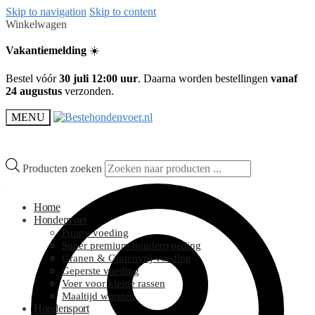
Skip to navigation
Skip to content
Winkelwagen
Vakantiemelding
☀️
Bestel vóór
30 juli 12:00 uur
. Daarna worden bestellingen
vanaf
24 augustus
verzonden.
MENU
Producten zoeken
Home
Hondenvoer
Puppy voeding
Super premium hondenvoeding
Granen & Glutenvrij voeding
Geperste voeding
Voer voor kleine rassen
Maaltijd worsten
Hondensport