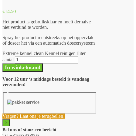
€
14.50
Het product is gebruiksklaar en hoeft derhalve
niet verdund te worden.
Spray het product rechtstreeks op het oppervlak
of doseer het via een automatisch doseersysteem
Extreme kennel clean Kennel reiniger 1liter
aantal
In winkelmand
Voor 12 uur ‘s middags besteld is vandaag
verzonden!
Vragen? Laat ons je terugbellen!
×
Bel ons of stuur een bericht
Tel:+31653438005