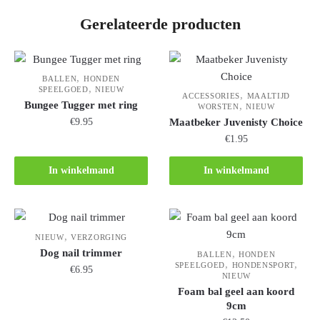
Gerelateerde producten
,
BALLEN
HONDEN
,
SPEELGOED
NIEUW
,
ACCESSORIES
MAALTIJD
Bungee Tugger met ring
,
WORSTEN
NIEUW
€
9.95
Maatbeker Juvenisty Choice
€
1.95
In winkelmand
In winkelmand
,
NIEUW
VERZORGING
Dog nail trimmer
,
BALLEN
HONDEN
,
,
SPEELGOED
HONDENSPORT
€
6.95
NIEUW
Foam bal geel aan koord
9cm