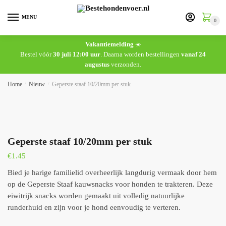
MENU
0
Vakantiemelding
☀️
Bestel vóór
30 juli 12:00 uur
. Daarna worden bestellingen
vanaf 24
augustus
verzonden.
Home
/
Nieuw
/
Geperste staaf 10/20mm per stuk
Geperste staaf 10/20mm per stuk
€
1.45
Bied je harige familielid overheerlijk langdurig vermaak door hem
op de Geperste Staaf kauwsnacks voor honden te trakteren. Deze
eiwitrijk snacks worden gemaakt uit volledig natuurlijke
runderhuid en zijn voor je hond eenvoudig te verteren.