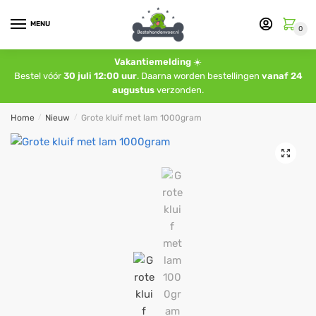
MENU
0
Vakantiemelding
☀️
Bestel vóór
30 juli 12:00 uur
. Daarna worden bestellingen
vanaf 24
augustus
verzonden.
Home
/
Nieuw
/
Grote kluif met lam 1000gram
🔍