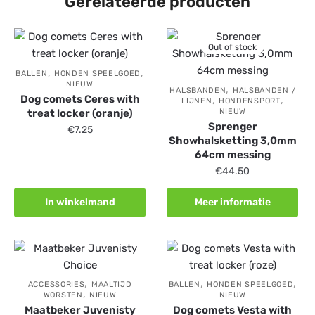
Gerelateerde producten
Out of stock
,
,
BALLEN
HONDEN SPEELGOED
NIEUW
,
HALSBANDEN
HALSBANDEN /
Dog comets Ceres with
,
,
LIJNEN
HONDENSPORT
treat locker (oranje)
NIEUW
Sprenger
€
7.25
Showhalsketting 3,0mm
64cm messing
€
44.50
In winkelmand
Meer informatie
,
,
,
ACCESSORIES
MAALTIJD
BALLEN
HONDEN SPEELGOED
,
WORSTEN
NIEUW
NIEUW
Maatbeker Juvenisty
Dog comets Vesta with