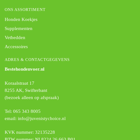
ONS ASSORTIMENT
Honden Koekjes
Supplementen
Vetbedden
Accessoires
ADRES & CONTACTGEGEVENS
Bestehondenvoer.nl
Koraalstraat 17
8255 AK, Swifterbant
(bezoek alleen op afspraak)
Tel: 065 343 8005
email: info@juvenistychoice.nl
KVK nummer: 32135228
BTW nummer: NL8224 26 663 B01