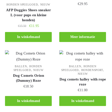
€
29.95
,
HONDEN SPEELGOED
NIEUW
AFP Doggies Shoes sneaker
L (voor pups en kleine
honden)
€
11.95
€
15.50
In winkelmand
Meer informatie
,
,
BALLEN
HONDEN
BALLEN
HONDEN
,
,
,
SPEELGOED
NIEUW
SPEELGOED
HONDENSPORT
NIEUW
Dog Comets Orion
Dog comets halley with rope
(Dummy) Roze
roze
€
18.50
€
11.00
In winkelmand
In winkelmand