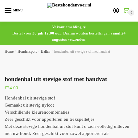
MENU
0
Vakantiemelding
☀️
Bestel vóór
30 juli 12:00 uur
. Daarna worden bestellingen
vanaf 24
augustus
verzonden.
Home
/
Hondensport
/
Ballen
/
hondenbal uit stevige stof met handvat
hondenbal uit stevige stof met handvat
€
24.00
Hondenbal uit stevige stof
Gemaakt uit stevig nylcot
Verschillende kleurencombinaties
Zeer geschikt voor apporteren en trekspelletjes
Met deze stevige hondenbal uit stof kunt u zich volledig uitleven
met uw hond. Zeer geschikt voor zowel apporteren als