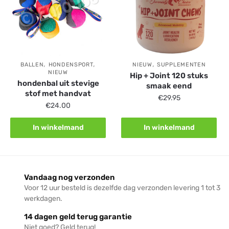
,
,
,
BALLEN
HONDENSPORT
NIEUW
SUPPLEMENTEN
NIEUW
Hip + Joint 120 stuks
hondenbal uit stevige
smaak eend
stof met handvat
€
29.95
€
24.00
In winkelmand
In winkelmand
Vandaag nog verzonden
Voor 12 uur besteld is dezelfde dag verzonden levering 1 tot 3
werkdagen.
14 dagen geld terug garantie
Niet goed? Geld terug!