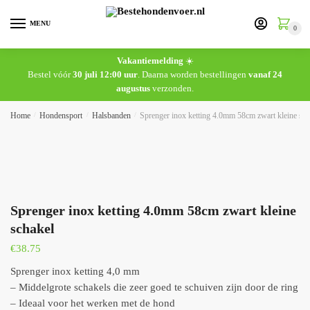
MENU
0
Vakantiemelding
☀️
Bestel vóór
30 juli 12:00 uur
. Daarna worden bestellingen
vanaf 24
augustus
verzonden.
Home
/
Hondensport
/
Halsbanden
/
Sprenger inox ketting 4.0mm 58cm zwart kleine sch
Sprenger inox ketting 4.0mm 58cm zwart kleine
schakel
€
38.75
Sprenger inox ketting 4,0 mm
– Middelgrote schakels die zeer goed te schuiven zijn door de ring
– Ideaal voor het werken met de hond