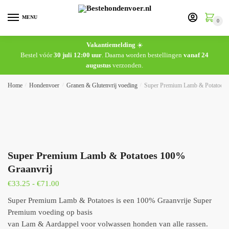
MENU
0
Vakantiemelding
☀️
Bestel vóór
30 juli 12:00 uur
. Daarna worden bestellingen
vanaf 24
augustus
verzonden.
Home
/
Hondenvoer
/
Granen & Glutenvrij voeding
/
Super Premium Lamb & Potatoes 
Super Premium Lamb & Potatoes 100%
Graanvrij
€
33.25
-
€
71.00
Super Premium Lamb & Potatoes is een 100% Graanvrije Super
Premium voeding op basis
van Lam & Aardappel voor volwassen honden van alle rassen.