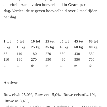
activiteit. Aanbevolen hoeveelheid in
Gram per
dag.
Verdeel de te geven hoeveelheid over 2 maaltijden
per dag.
1 tot
5 tot
10 tot
25 tot
35 tot
45 tot
60 tot
5 kg
10 kg
25 kg
35 kg
45 kg
60 kg
80 kg
35 –
110 –
180 –
270 –
350 –
430 –
550 –
110
180
270
350
430
550
700
gr
gr
gr
gr
gr
gr
gr
Analyse
Ruw eiwit 25,0%, Ruw vet 15,0%, Ruwe celstof 4,1%,
Ruwe as 8,4%,