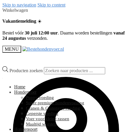
Skip to navigation
Skip to content
Winkelwagen
Vakantiemelding
☀️
Bestel vóór
30 juli 12:00 uur
. Daarna worden bestellingen
vanaf
24 augustus
verzonden.
MENU
Producten zoeken
Home
Hondenvoer
Puppy voeding
Super premium hondenvoeding
Granen & Glutenvrij voeding
Geperste voeding
Voer voor kleine rassen
Maaltijd worsten
Hondensport