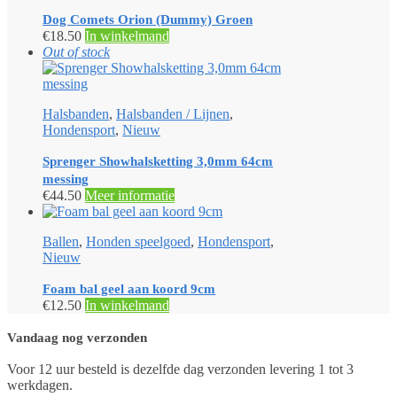
Dog Comets Orion (Dummy) Groen
€
18.50
In winkelmand
Out of stock
Halsbanden
,
Halsbanden / Lijnen
,
Hondensport
,
Nieuw
Sprenger Showhalsketting 3,0mm 64cm
messing
€
44.50
Meer informatie
Ballen
,
Honden speelgoed
,
Hondensport
,
Nieuw
Foam bal geel aan koord 9cm
€
12.50
In winkelmand
Vandaag nog verzonden
Voor 12 uur besteld is dezelfde dag verzonden levering 1 tot 3
werkdagen.