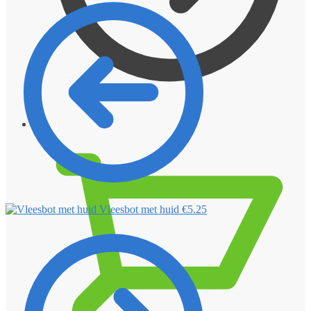
€
0.00
Vleesbot met huid
€
5.25