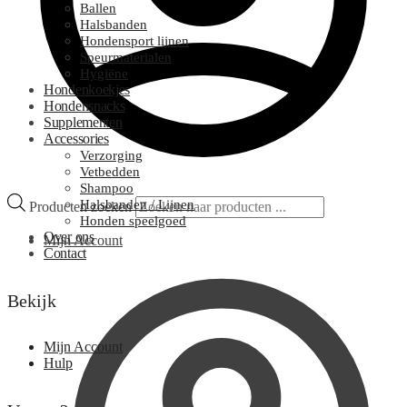
Ballen
Halsbanden
Hondensport lijnen
Speurmaterialen
Hygiëne
Hondenkoekjes
Hondensnacks
Supplementen
Accessories
Verzorging
Vetbedden
Shampoo
Halsbanden / Lijnen
Producten zoeken
Honden speelgoed
Over ons
Mijn Account
Contact
Bekijk
Mijn Account
Hulp