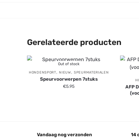
Gerelateerde producten
Out of stock
,
,
HONDENSPORT
NIEUW
SPEURMATERIALEN
Speurvoorwerpen 7stuks
H
€
5.95
AFP D
(vo
Vandaag nog verzonden
14 