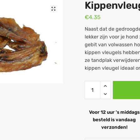
Kippenvleu
€
4.35
Naast dat de gedroogde
lekker zijn voor je hond
gebit van volwassen h
kippen vleugels hebbe
ze tandplak verwijdere
kippen vleugel ideaal 
Voor 12 uur ‘s middags
besteld is vandaag
verzonden!