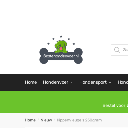
Home
Hondenvoer
Hondensport
Hond
Bestel vóór
Home
Nieuw
Kippenvleugels 250gram
/
/