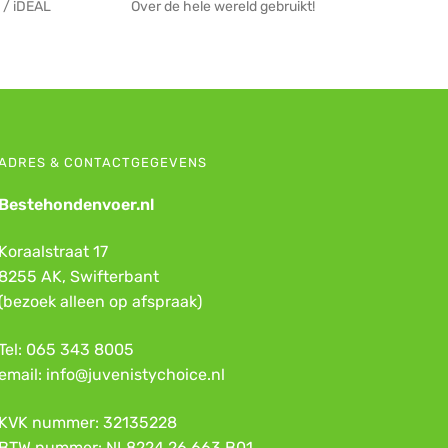
 / iDEAL
Over de hele wereld gebruikt!
ADRES & CONTACTGEGEVENS
Bestehondenvoer.nl
Koraalstraat 17
8255 AK, Swifterbant
(bezoek alleen op afspraak)
Tel: 065 343 8005
email: info@juvenistychoice.nl
KVK nummer: 32135228
BTW nummer: NL8224 26 663 B01