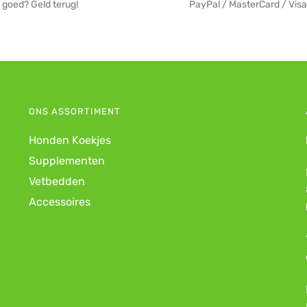
 goed? Geld terug!
PayPal / MasterCard / Visa
ONS ASSORTIMENT
Honden Koekjes
Supplementen
Vetbedden
Accessoires