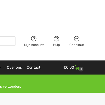
Mijn Account
Hulp
Checkout
Over ons
Contact
€
0.00
0
s
verzonden.