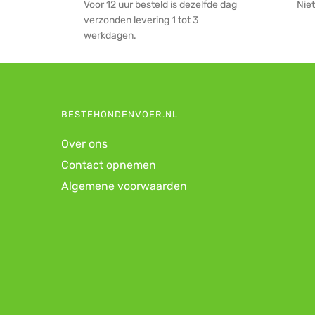
Voor 12 uur besteld is dezelfde dag
Niet
verzonden levering 1 tot 3
werkdagen.
BESTEHONDENVOER.NL
Over ons
Contact opnemen
Algemene voorwaarden