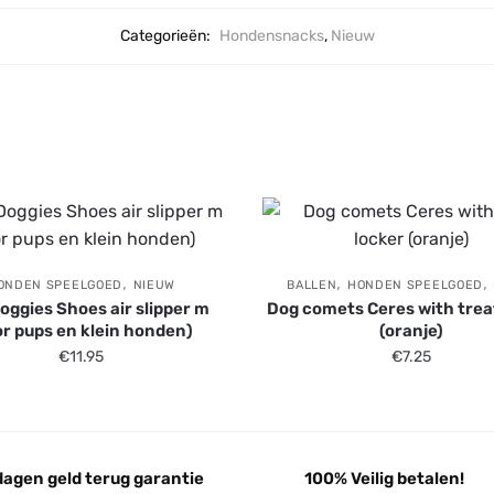
Categorieën:
Hondensnacks
,
Nieuw
,
,
,
ONDEN SPEELGOED
NIEUW
BALLEN
HONDEN SPEELGOED
oggies Shoes air slipper m
Dog comets Ceres with trea
or pups en klein honden)
(oranje)
€
11.95
€
7.25
dagen geld terug garantie
100% Veilig betalen!